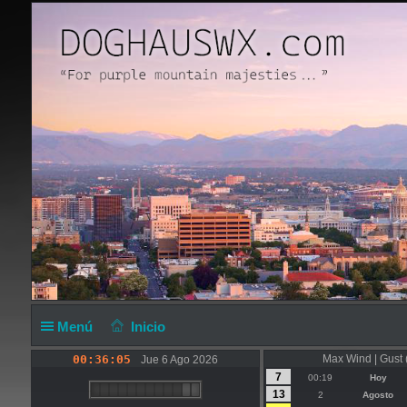
Menú
Inicio
00:36:05
Max Wind | Gust
Jue 6 Ago 2026
7
00:19
Hoy
13
2
Agosto