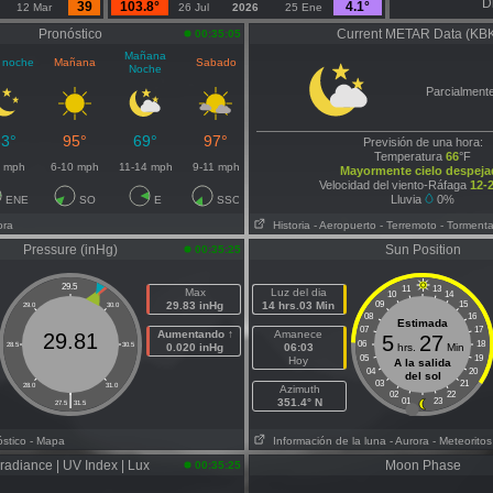
D
39
103.8°
4.1°
12 Mar
26 Jul
2026
25 Ene
Pronóstico
Current METAR Data (KB
00:35:05
Mañana
 noche
Mañana
Sabado
Noche
Parcialment
63°
95°
69°
97°
Previsión de una hora:
Temperatura
66
°F
9 mph
6-10 mph
11-14 mph
9-11 mph
Mayormente cielo despeja
Velocidad del viento-Ráfaga
12-
Lluvia
0%
ENE
SO
E
SSO
ora
Historia
- Aeropuerto
- Terremoto
- Torment
Pressure (inHg)
Sun Position
00:35:25
29.5
11
13
Max
Luz del dia
10
14
29.83 inHg
14 hrs.03 Min
09
15
29.0
30.0
08
16
Estimada
07
17
Aumentando ↑
Amanece
29.81
5
27
06
18
28.5
30.5
0.020 inHg
06:03
hrs.
Min
05
19
Hoy
A la salida
04
20
del sol
03
21
28.0
31.0
Azimuth
|
02
22
351.4° N
01
23
27.5
31.5
óstico
- Mapa
Información de la luna
- Aurora
- Meteoritos
rradiance | UV Index | Lux
Moon Phase
00:35:25