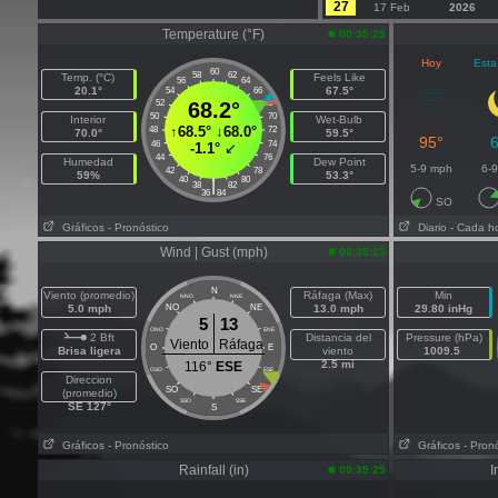
27
17 Feb
2026
Temperature (°F)
00:35:25
Hoy
Esta
60
58
62
Temp. (°C)
Feels Like
56
64
20.1°
67.5°
54
66
52
68.2°
68
50
70
Interior
Wet-Bulb
↑
68.5°
↓
68.0°
48
72
70.0°
59.5°
95°
46
74
-1.1°
↙
44
76
Humedad
Dew Point
5-9 mph
6-
42
78
59%
53.3°
40
80
|
38
82
36
84
SO
Gráficos
- Pronóstico
Diario
- Cada h
Wind | Gust (mph)
00:35:25
N
Viento (promedio)
Ráfaga (Max)
Min
NNO
NNE
5.0 mph
NO
NE
13.0 mph
29.80 inHg
5
13
ONO
ENE
2 Bft
Distancia del
Pressure (hPa)
Viento
Ráfaga
O
E
Brisa ligera
viento
1009.5
2.5 mi
116°
ESE
OSO
ESE
Direccion
SO
SE
(promedio)
SSO
SSE
SE 127°
S
Gráficos
- Pronóstico
Gráficos
- Pron
Rainfall (in)
I
00:35:25