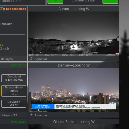
%
istancia 19 mi
Crecimiento ideal
KF)
Aurora—Looking W
Desconectado
e nublado
do
21
mph
a de rayos
Agrandar
Denver—Looking W
00:35:50
Oscuridad
9 hrs.56 Min
Puesta de sol
20:06
Hoy
Elevacion
-33.3°
- Mapa
- ISS
Agrandar
Glacier Basin—Looking W
00:35:50