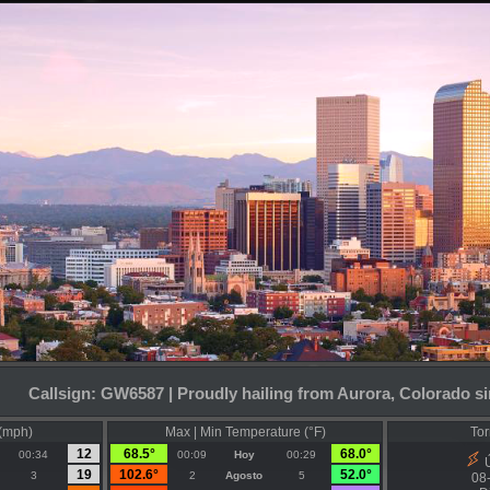
Callsign: GW6587 | Proudly hailing from Aurora, Colorado s
 (mph)
Max | Min Temperature (°F)
Tor
12
68.5°
68.0°
00:34
00:09
Hoy
00:29
Ú
19
102.6°
52.0°
3
2
Agosto
5
08