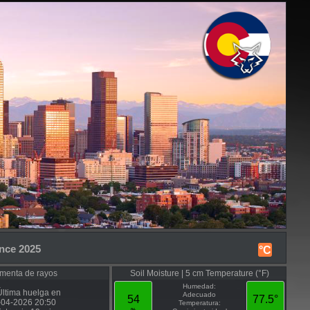
ince 2025
°C
menta de rayos
Soil Moisture | 5 cm Temperature (°F)
Humedad:
ltima huelga en
Adecuado
54
77.5°
-04-2026 20:50
Temperatura: